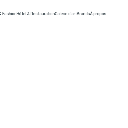
& Fashion
Hôtel & Restauration
Galerie d'art
Brands
À propos